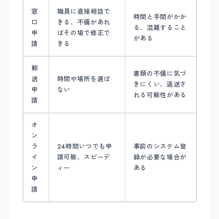
窓
職員に直接相談で
時間と手間がかか
口
きる、不備があれ
る、混雑すること
申
ばその場で修正で
がある
請
きる
郵
書類の不備に気づ
送
時間や場所を選ば
きにくい、返送さ
申
ない
れる可能性がある
請
オ
ン
ラ
24時間いつでも申
事前のシステム登
イ
請可能、スピーデ
録が必要な場合が
ン
ィー
ある
申
請