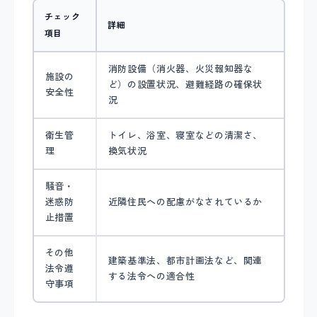
チェック
詳細
項目
消防設備（消火器、火災報知器な
施設の
ど）の設置状況、避難経路の確保状
安全性
況
衛生管
トイレ、浴室、寝室などの清潔さ、
理
換気状況
騒音・
迷惑防
近隣住民への配慮がなされているか
止措置
その他
建築基準法、都市計画法など、関連
法令遵
する法令への適合性
守事項