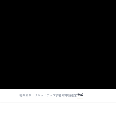
売却
物件立ち上げ
セットアップ
許認可申請
運営