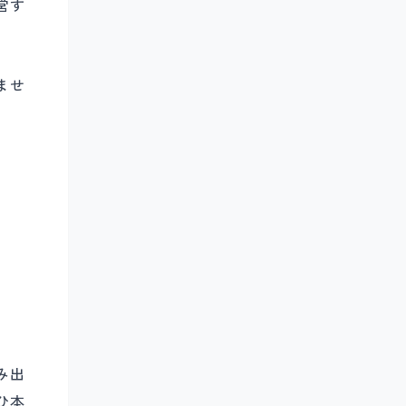
営す
ませ
み出
ひ本