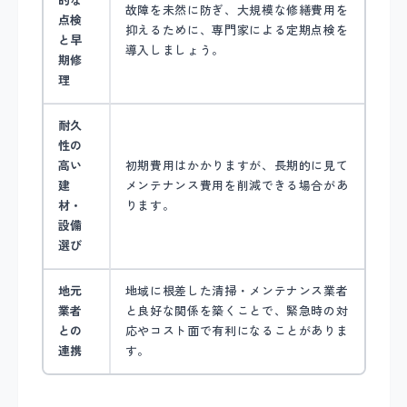
的な
故障を未然に防ぎ、大規模な修繕費用を
点検
抑えるために、専門家による定期点検を
と早
導入しましょう。
期修
理
耐久
性の
高い
初期費用はかかりますが、長期的に見て
建
メンテナンス費用を削減できる場合があ
材・
ります。
設備
選び
地元
地域に根差した清掃・メンテナンス業者
業者
と良好な関係を築くことで、緊急時の対
との
応やコスト面で有利になることがありま
連携
す。