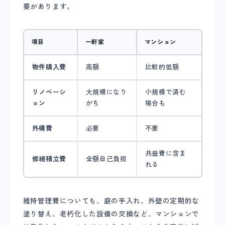
要があります。
項目
一軒家
マンション
物件購入費
高額
比較的低額
リノベーシ
大規模になり
小規模で済む
ョン
がち
場合も
外構費
必要
不要
共益費に含ま
修繕積立費
全額自己負担
れる
維持管理費についても、庭の手入れ、外壁の定期的な
塗り替え、老朽化した設備の交換など、マンションで