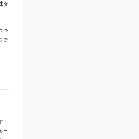
性を
つつ
フチ
す。
のコ