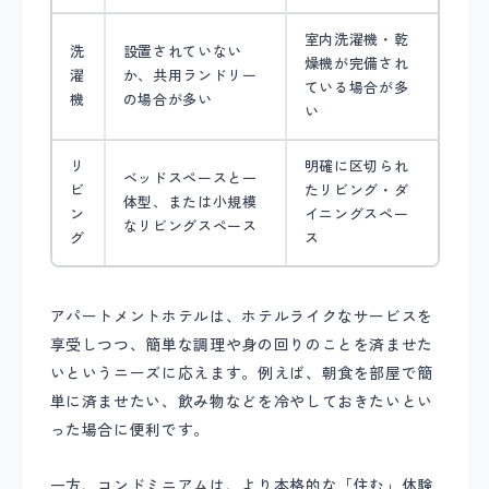
室内洗濯機・乾
洗
設置されていない
燥機が完備され
濯
か、共用ランドリー
ている場合が多
機
の場合が多い
い
リ
明確に区切られ
ベッドスペースと一
ビ
たリビング・ダ
体型、または小規模
ン
イニングスペー
なリビングスペース
グ
ス
アパートメントホテルは、ホテルライクなサービスを
享受しつつ、簡単な調理や身の回りのことを済ませた
いというニーズに応えます。例えば、朝食を部屋で簡
単に済ませたい、飲み物などを冷やしておきたいとい
った場合に便利です。
一方、コンドミニアムは、より本格的な「住む」体験