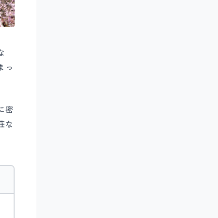
な
まっ
に密
荘な