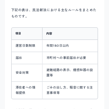
下記の表は、民泊新法における主なルールをまとめた
ものです。
項目
内容
運営日数制限
年間180日以内
届出
市町村への事前届出が必要
避難経路の表示、煙感知器の設
安全対策
置等
滞在者への情
ごみの出し方、騒音に関する注
報提供
意事項等