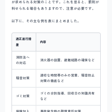
が求められる対策のことです。これを怠ると、罰則が
科せられる場合もありますので、注意が必要です。
以下に、その主な例を表にまとめました。
適正遂行措
内容
置
消防法へ
消火器の設置、避難経路の確保など
の対応
適切な時間帯のみの営業、騒音防止
騒音対策
対策の徹底など
ゴミの分別指導、回収日の知識共有
ゴミ対策
など
保険加入
事故発生時の賠償責任対策