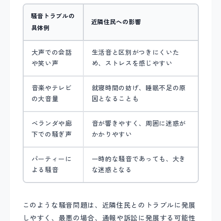
騒音トラブルの
近隣住民への影響
具体例
大声での会話
生活音と区別がつきにくいた
や笑い声
め、ストレスを感じやすい
音楽やテレビ
就寝時間の妨げ、睡眠不足の原
の大音量
因となることも
ベランダや廊
音が響きやすく、周囲に迷惑が
下での騒ぎ声
かかりやすい
パーティーに
一時的な騒音であっても、大き
よる騒音
な迷惑となる
このような騒音問題は、近隣住民とのトラブルに発展
しやすく、最悪の場合、通報や訴訟に発展する可能性