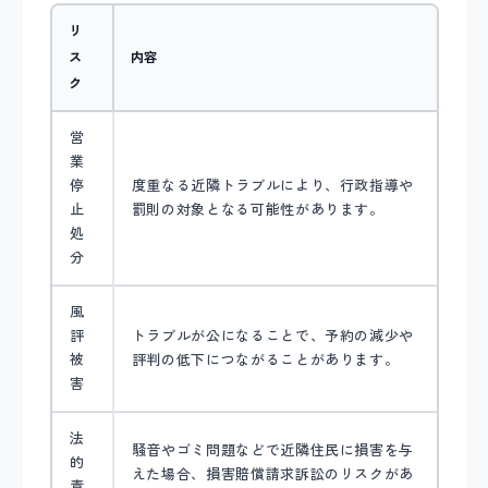
リ
ス
内容
ク
営
業
停
度重なる近隣トラブルにより、行政指導や
止
罰則の対象となる可能性があります。
処
分
風
評
トラブルが公になることで、予約の減少や
被
評判の低下につながることがあります。
害
法
騒音やゴミ問題などで近隣住民に損害を与
的
えた場合、損害賠償請求訴訟のリスクがあ
責