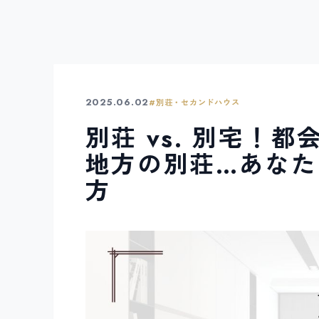
2025.06.02
#
別荘・セカンドハウス
別荘 vs. 別宅！
地方の別荘…あな
方