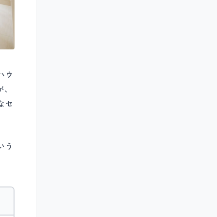
ハウ
が、
なセ
いう