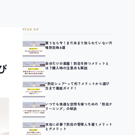
PICK UP
買うなら今！まだあまり知られていない穴
場別荘地5選
自分だけの楽園！別荘を持つメリットと
び
は？購入時の注意点も解説
"別荘シェア"って何？メリットから選び
方まで徹底ガイド！
いつでも快適な空間を保つための「別荘ク
リーニング」の秘訣
本当に必要？別荘の管理人を雇うメリット
とデメリット