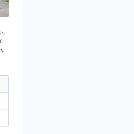
か。
で
た