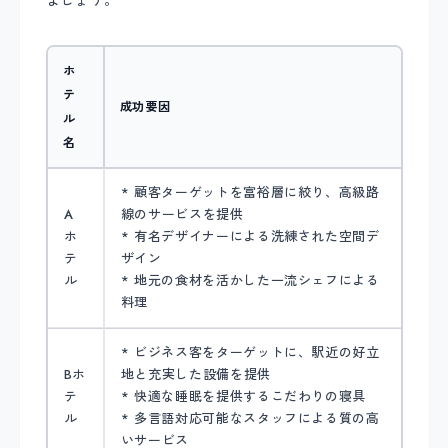
ホ
テ
成功要因
ル
名
* 顧客ターゲットを富裕層に絞り、高級路
A
線のサービスを提供
ホ
* 有名デザイナーによる洗練された空間デ
テ
ザイン
ル
* 地元の食材を活かした一流シェフによる
料理
* ビジネス客をターゲットに、駅近の好立
Bホ
地と充実した設備を提供
テ
* 快適な睡眠を提供するこだわりの寝具
ル
* 多言語対応可能なスタッフによる質の高
いサービス