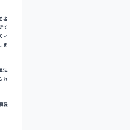
泊者
所で
てい
しま
種法
られ
網羅