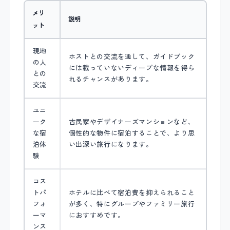
メリ
説明
ット
現地
ホストとの交流を通して、ガイドブック
の人
には載っていないディープな情報を得ら
との
れるチャンスがあります。
交流
ユニ
ーク
古民家やデザイナーズマンションなど、
な宿
個性的な物件に宿泊することで、より思
泊体
い出深い旅行になります。
験
コス
トパ
ホテルに比べて宿泊費を抑えられること
フォ
が多く、特にグループやファミリー旅行
ーマ
におすすめです。
ンス