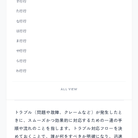
さ行
行
た行
行
な行
行
は行
行
ま行
行
や行
行
ら行
行
わ行
行
ALL VIEW
トラブル対応フロー
トラブル（問題や故障、クレームなど）が発生したと
きに、スムーズかつ効果的に対応するための一連の手
順や流れのことを指します。トラブル対応フローを決
めておくことで、誰が何をすべきか明確になり、迅速