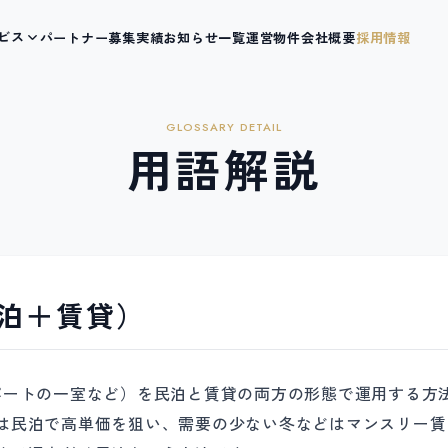
ビス
パートナー募集
実績
お知らせ一覧
運営物件
会社概要
採用情報
GLOSSARY DETAIL
用語解説
泊＋賃貸）
パートの一室など）を民泊と賃貸の両方の形態で運用する方
は民泊で高単価を狙い、需要の少ない冬などはマンスリー賃