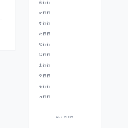
あ行
行
か行
行
さ行
行
た行
行
な行
行
は行
行
ま行
行
や行
行
ら行
行
わ行
行
ALL VIEW