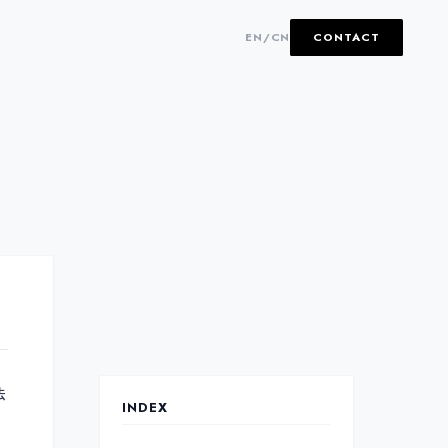
EN
/
CN
CONTACT
法
INDEX