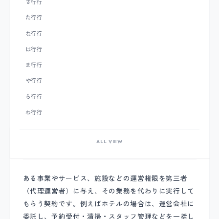
さ行
行
た行
行
な行
行
は行
行
ま行
行
や行
行
ら行
行
わ行
行
ALL VIEW
代理運営契約
ある事業やサービス、施設などの運営権限を第三者
（代理運営者）に与え、その業務を代わりに実行して
もらう契約です。例えばホテルの場合は、運営会社に
委託し、予約受付・清掃・スタッフ管理などを一括し