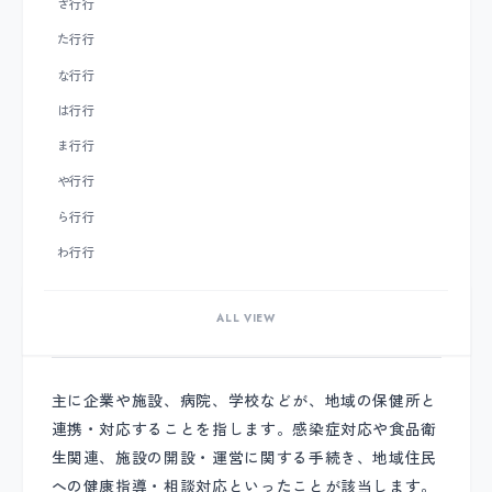
さ行
行
た行
行
な行
行
は行
行
ま行
行
や行
行
ら行
行
わ行
行
ALL VIEW
保健所対応
主に企業や施設、病院、学校などが、地域の保健所と
連携・対応することを指します。感染症対応や食品衛
生関連、施設の開設・運営に関する手続き、地域住民
への健康指導・相談対応といったことが該当します。