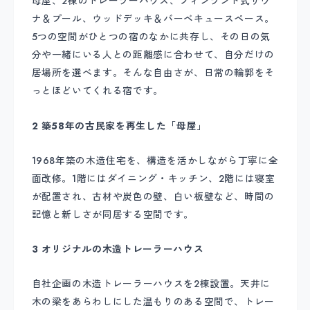
母屋、2棟のトレーラーハウス、フィンランド式サウ
ナ＆プール、ウッドデッキ＆バーベキュースペース。
5つの空間がひとつの宿のなかに共存し、その日の気
分や一緒にいる人との距離感に合わせて、自分だけの
居場所を選べます。そんな自由さが、日常の輪郭をそ
っとほどいてくれる宿です。
2 築58年の古民家を再生した「母屋」
1968年築の木造住宅を、構造を活かしながら丁寧に全
面改修。1階にはダイニング・キッチン、2階には寝室
が配置され、古材や炭色の壁、白い板壁など、時間の
記憶と新しさが同居する空間です。
3 オリジナルの木造トレーラーハウス
自社企画の木造トレーラーハウスを2棟設置。天井に
木の梁をあらわしにした温もりのある空間で、トレー