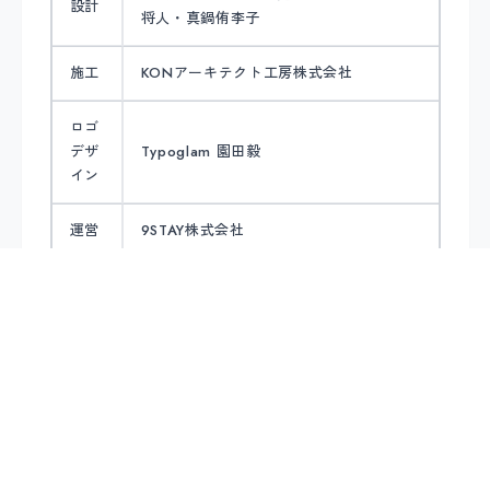
設計
将人・真鍋侑李子
施工
KONアーキテクト工房株式会社
ロゴ
デザ
Typoglam 園田毅
イン
運営
9STAY株式会社
宿泊
1泊 80,000円〜（税込）
料金
WEB
サイ
https://mina-to.com
ト
オー