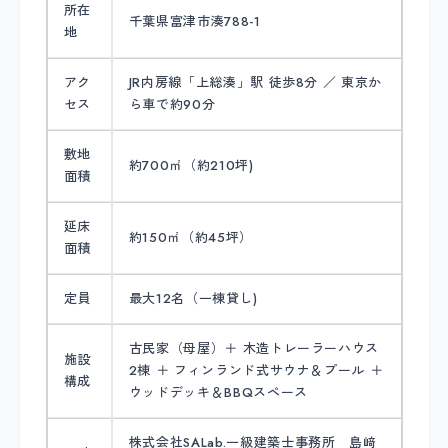
所在
千葉県富津市湊788-1
地
アク
JR内房線「上総湊」駅 徒歩8分 ／ 東京か
セス
ら車で約90分
敷地
約700㎡（約210坪)
面積
延床
約150㎡（約45坪）
面積
定員
最大12名（一棟貸し)
古民家（母屋）＋ 木造トレーラーハウス
施設
2棟 ＋ フィンランド式サウナ＆プール ＋
構成
ウッドデッキ＆BBQスペース
株式会社SALab.一級建築士事務所 島﨑