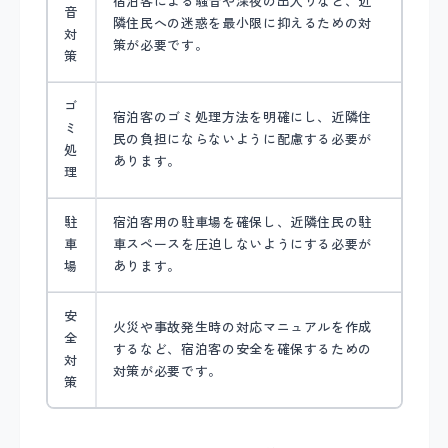
宿泊客による騒音や深夜の出入りなど、近
音
隣住民への迷惑を最小限に抑えるための対
対
策が必要です。
策
ゴ
宿泊客のゴミ処理方法を明確にし、近隣住
ミ
民の負担にならないように配慮する必要が
処
あります。
理
駐
宿泊客用の駐車場を確保し、近隣住民の駐
車
車スペースを圧迫しないようにする必要が
場
あります。
安
火災や事故発生時の対応マニュアルを作成
全
するなど、宿泊客の安全を確保するための
対
対策が必要です。
策