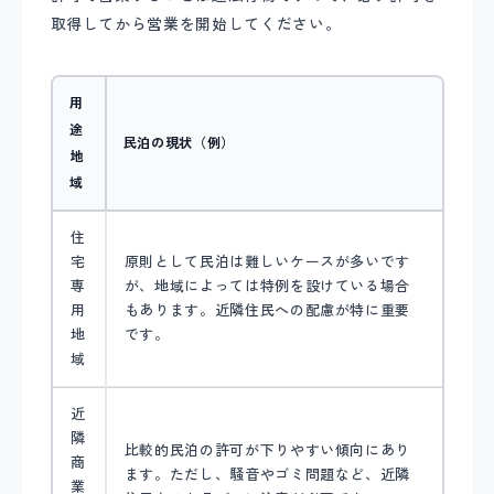
取得してから営業を開始してください。
用
途
民泊の現状（例）
地
域
住
宅
原則として民泊は難しいケースが多いです
専
が、地域によっては特例を設けている場合
用
もあります。近隣住民への配慮が特に重要
地
です。
域
近
隣
比較的民泊の許可が下りやすい傾向にあり
商
ます。ただし、騒音やゴミ問題など、近隣
業