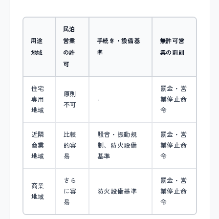
民泊
用途
営業
手続き・設備基
無許可営
地域
の許
準
業の罰則
可
住宅
罰金・営
原則
専用
-
業停止命
不可
地域
令
近隣
比較
騒音・振動規
罰金・営
商業
的容
制、防火設備
業停止命
地域
易
基準
令
さら
罰金・営
商業
に容
防火設備基準
業停止命
地域
易
令