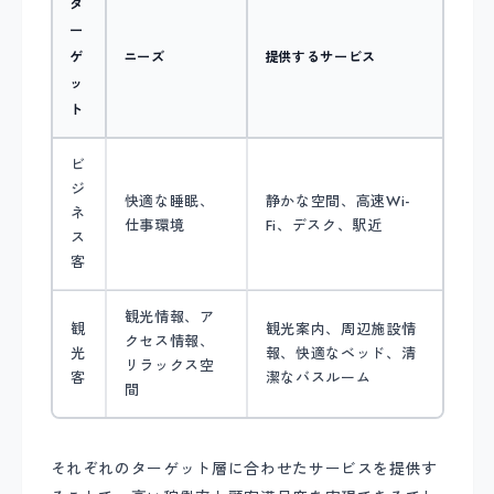
タ
ー
ゲ
ニーズ
提供するサービス
ッ
ト
ビ
ジ
快適な睡眠、
静かな空間、高速Wi-
ネ
仕事環境
Fi、デスク、駅近
ス
客
観光情報、ア
観
観光案内、周辺施設情
クセス情報、
光
報、快適なベッド、清
リラックス空
客
潔なバスルーム
間
それぞれのターゲット層に合わせたサービスを提供す