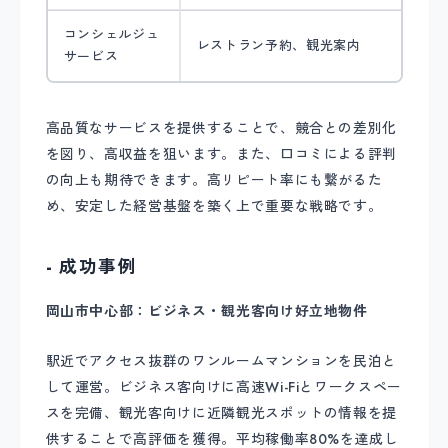
コンシェルジュ
レストラン予約、観光案内
サービス
高品質なサービスを提供することで、競合との差別化
を図り、高収益を狙います。また、口コミによる評判
の向上も期待できます。高リピート率にも繋がるた
め、安定した経営基盤を築く上で重要な戦略です。
- 成功事例
岡山市中心部：ビジネス・観光客向け好立地物件
駅近でアクセス抜群のワンルームマンションを民泊と
して運営。ビジネス客向けに高速Wi-Fiとワークスペー
スを完備、観光客向けに近隣観光スポットの情報を提
供することで高評価を獲得。平均稼働率80%を達成し