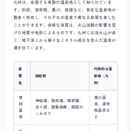
九州は、全国でも有数の温泉地として知られていま
す。別府、湯布院、黒川、指宿など、有名な温泉地が
数多く存在し、それぞれの温泉で異なる泉質を楽しむ
ことができます。多様な泉質は、火山活動の影響を受
けた地質や地形によるものです。九州には活火山が多
く、地下深くから様々なミネラル成分を含んだ温泉が
湧き出ています。
泉
代表的な温
質
効能例
泉地（九
名
州）
単
黒川温
神経痛、筋肉痛、関節痛、
純
泉、湯布
五十肩、運動麻痺、関節の
温
院温泉な
こわばり
泉
ど