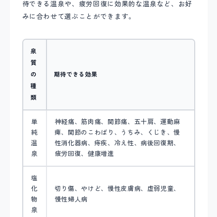
待できる温泉や、疲労回復に効果的な温泉など、お好
みに合わせて選ぶことができます。
泉
質
の
期待できる効果
種
類
単
神経痛、筋肉痛、関節痛、五十肩、運動麻
純
痺、関節のこわばり、うちみ、くじき、慢
温
性消化器病、痔疾、冷え性、病後回復期、
泉
疲労回復、健康増進
塩
化
切り傷、やけど、慢性皮膚病、虚弱児童、
物
慢性婦人病
泉