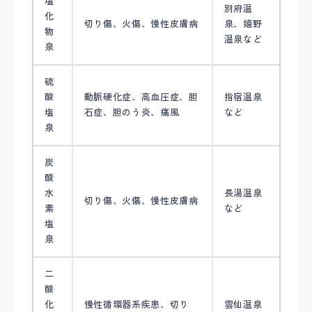
塩
別府温
化
切り傷、火傷、慢性皮膚病
泉、嬉野
物
温泉など
泉
硫
酸
動脈硬化症、高血圧症、胆
指宿温泉
塩
石症、胆のう炎、痛風
など
泉
炭
酸
水
長湯温泉
切り傷、火傷、慢性皮膚病
素
など
塩
泉
二
酸
化
慢性循環器系疾患、切り
雲仙温泉