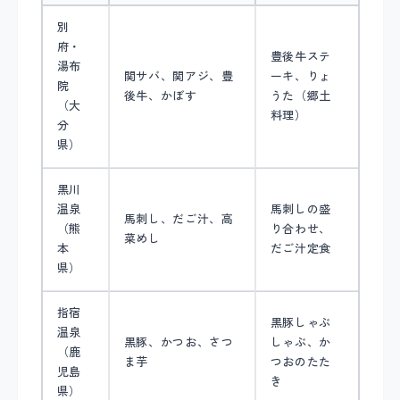
別
府・
豊後牛ステ
湯布
関サバ、関アジ、豊
ーキ、りょ
院
後牛、かぼす
うた（郷土
（大
料理）
分
県）
黒川
温泉
馬刺しの盛
馬刺し、だご汁、高
（熊
り合わせ、
菜めし
本
だご汁定食
県）
指宿
黒豚しゃぶ
温泉
黒豚、かつお、さつ
しゃぶ、か
（鹿
ま芋
つおのたた
児島
き
県）