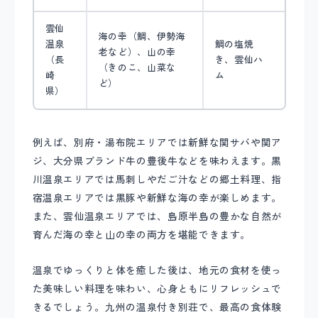
雲仙
海の幸（鯛、伊勢海
温泉
鯛の塩焼
老など）、山の幸
（長
き、雲仙ハ
（きのこ、山菜な
崎
ム
ど）
県）
例えば、別府・湯布院エリアでは新鮮な関サバや関ア
ジ、大分県ブランド牛の豊後牛などを味わえます。黒
川温泉エリアでは馬刺しやだご汁などの郷土料理、指
宿温泉エリアでは黒豚や新鮮な海の幸が楽しめます。
また、雲仙温泉エリアでは、島原半島の豊かな自然が
育んだ海の幸と山の幸の両方を堪能できます。
温泉でゆっくりと体を癒した後は、地元の食材を使っ
た美味しい料理を味わい、心身ともにリフレッシュで
きるでしょう。九州の温泉付き別荘で、最高の食体験