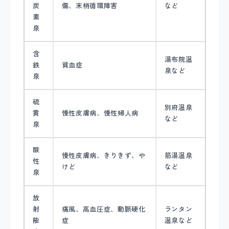
炭
傷、末梢循環障害
など
素
泉
含
湯布院温
鉄
貧血症
泉など
泉
硫
別府温泉
黄
慢性皮膚病、慢性婦人病
など
泉
酸
慢性皮膚病、きりきず、や
筋湯温泉
性
けど
など
泉
放
射
痛風、高血圧症、動脈硬化
ランタン
能
症
温泉など